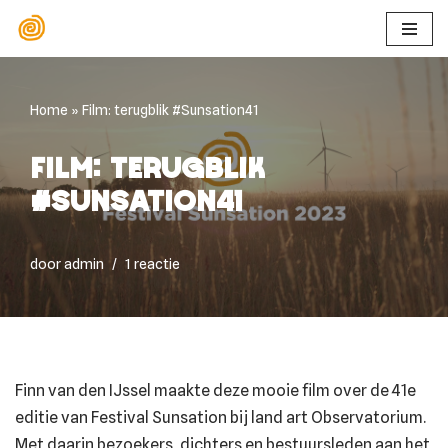
Ga
naar
de
Home
»
Film: terugblik #Sunsation41
inhoud
Film: terugblik
#Sunsation41
door
admin
1 reactie
Finn van den IJssel maakte deze mooie film over de 41e
editie van Festival Sunsation bij land art Observatorium.
Met daarin bezoekers, dichters en bestuursleden aan het