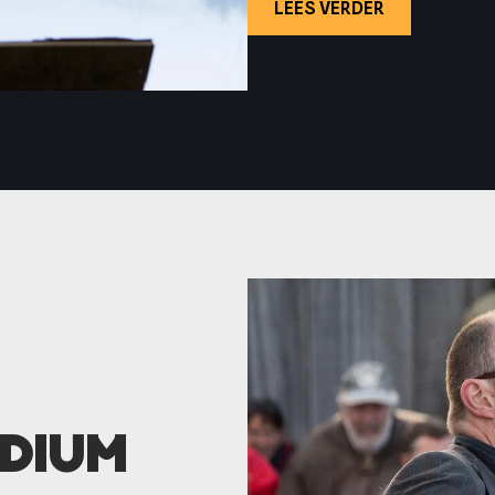
LEES VERDER
dium