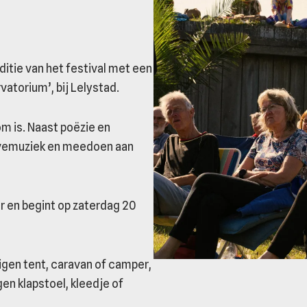
ditie van het festival met een
atorium’, bij Lelystad.
m is. Naast poëzie en
 livemuziek en meedoen aan
ur en begint op zaterdag 20
 eigen tent, caravan of camper,
gen klapstoel, kleedje of