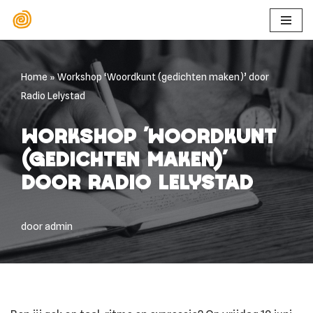
Ga
naar
de
Home
»
Workshop ‘Woordkunt (gedichten maken)’ door
inhoud
Radio Lelystad
Workshop ‘Woordkunt
(gedichten maken)’
door Radio Lelystad
door
admin