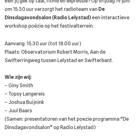
Ben jij gek op taal, ritme en expressie? Op vrijdag 19 juni
om 15.30 uur verzorgt het radioteam van
De
Dinsdagavondsalon (Radio Lelystad)
een interactieve
workshop poëzie op het festivalterrein.
Aanvang: 15.30 uur (tot 18.00 uur)
Plaats: Observatorium Robert Morris, Aan de
Swifterringweg tussen Lelystad en Swifterbant.
Wie zijn wij:
– Giny Smith
– Topsy Langereis
– Joshua Buijnink
– Juul Baars
(Samen: presentatoren van het poezie programma “De
Dinsdagavondsalon” op Radio Lelystad)