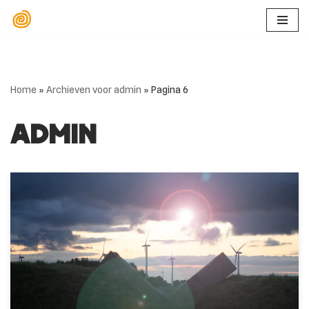
Ga
naar
de
Home
»
Archieven voor admin
»
Pagina 6
inhoud
admin